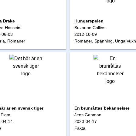
a Drake
Hungerspelen
ed Hosseini
Suzanne Collins
-06-03
2012-10-09
oria, Romaner
Romaner, Spänning, Unga Vux
här är en svensk tiger
En brunråttas bekännelser
 Flam
Jens Ganman
-04-14
2020-04-17
a
Fakta