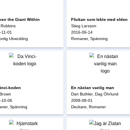
en the Giant Within
Flickan som lekte med elden
 Robbins
Stieg Larsson
-11-01
2016-06-14
nlig Utveckling
Romaner, Spänning
inci-koden
En nästan vanlig man
Brown
Dan Buthler, Dag Öhrlund
-10-06
2008-08-01
ner, Spänning
Deckare, Romaner