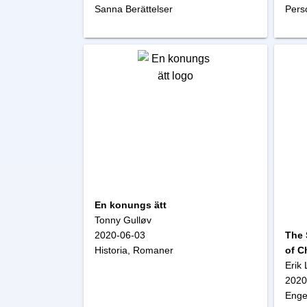
Sanna Berättelser
Perso
En konungs ätt
Tonny Gulløv
2020-06-03
The 
Historia, Romaner
of C
Duri
Erik
2020
Enge