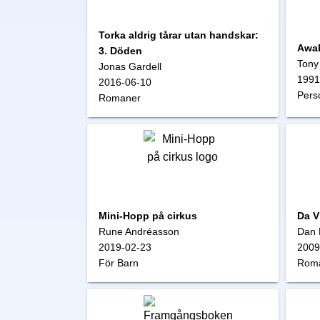
Torka aldrig tårar utan handskar:
Awak
3. Döden
Tony
Jonas Gardell
1991
2016-06-10
Perso
Romaner
Mini-Hopp på cirkus
Da V
Rune Andréasson
Dan 
2019-02-23
2009
För Barn
Roma