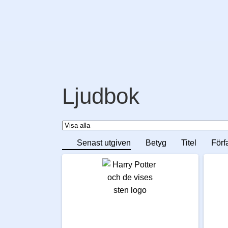
Ljudbok
Senast utgiven
Betyg
Titel
Förf