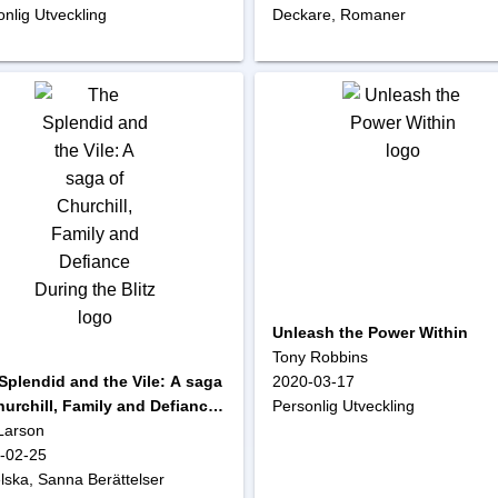
nlig Utveckling
Deckare, Romaner
Unleash the Power Within
Tony Robbins
2020-03-17
Splendid and the Vile: A saga
Personlig Utveckling
hurchill, Family and Defiance
ng the Blitz
 Larson
-02-25
lska, Sanna Berättelser