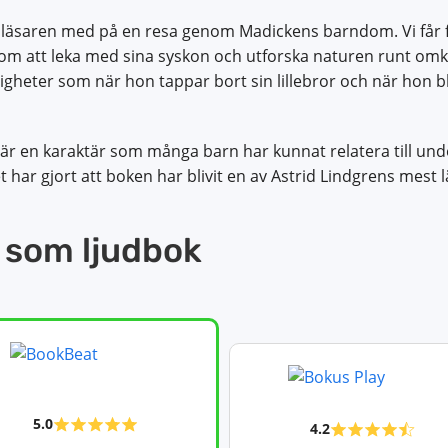
 läsaren med på en resa genom Madickens barndom. Vi får 
som att leka med sina syskon och utforska naturen runt omk
gheter som när hon tappar bort sin lillebror och när hon blir
är en karaktär som många barn har kunnat relatera till u
t har gjort att boken har blivit en av Astrid Lindgrens mest 
 som ljudbok
5.0
4.2