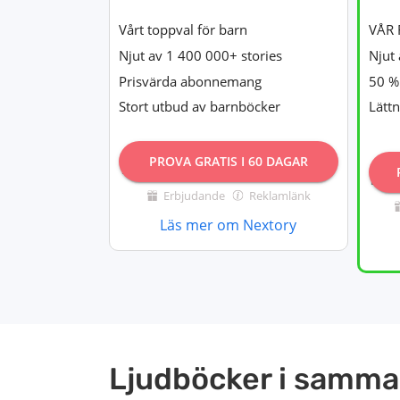
Vårt toppval för barn
VÅR 
Njut av 1 400 000+ stories
Njut 
Prisvärda abonnemang
50 % 
Stort utbud av barnböcker
Lätt
PROVA GRATIS I 60 DAGAR
Erbjudande
Reklamlänk
Läs mer om Nextory
Ljudböcker i samma