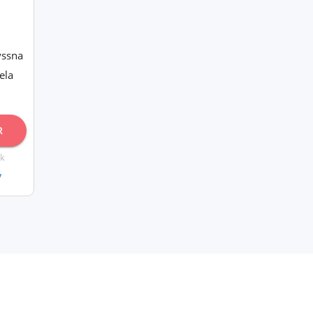
yssna
ela
R
k
y