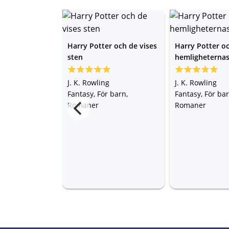
Harry Potter och de vises
Harry Potter o
sten
hemligheterna
J. K. Rowling
J. K. Rowling
Fantasy, För barn,
Fantasy, För bar
Romaner
Romaner
 Paolini