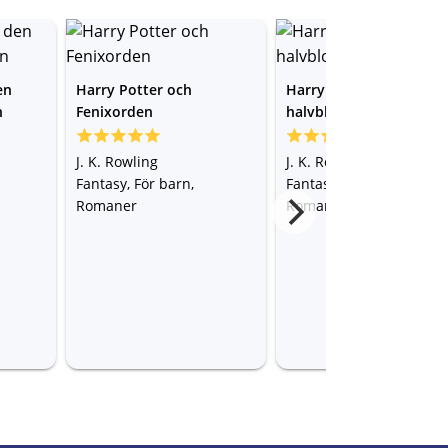
en
Harry Potter och
Harry Potter och
n
Fenixorden
halvblodsprinsen
J. K. Rowling
J. K. Rowling
Fantasy, För barn,
Fantasy, För barn,
Romaner
Romaner