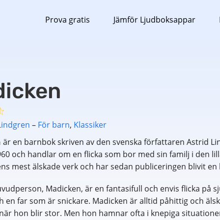
Prova gratis
Jämför Ljudboksappar
icken
Lindgren
–
För barn
,
Klassiker
n
är en barnbok skriven av den svenska författaren Astrid Li
0 och handlar om en flicka som bor med sin familj i den lil
ns mest älskade verk och har sedan publiceringen blivit en 
udperson, Madicken, är en fantasifull och envis flicka på s
 en far som är snickare. Madicken är alltid påhittig och äls
 när hon blir stor. Men hon hamnar ofta i knepiga situatione