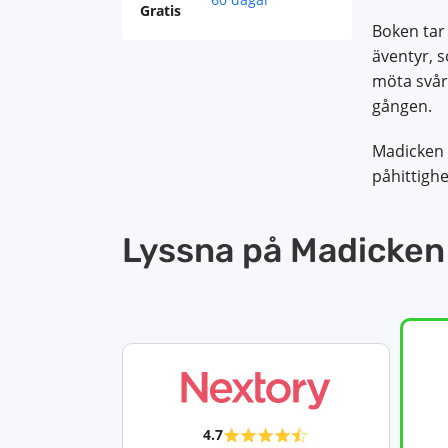
Gratis
Boken tar
äventyr, 
möta svåri
gången.
Madicken 
påhittighe
Lyssna på Madicken
4.7