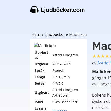
Hem
»
Ljudböcker
»
Madicken
Mad
Uppläst
Astrid Lindgren
av
av
Astrid 
Utgiven
2021-07-14
Språk
Svenska
Madicke
Längd
3 h 16 min
gången 196
Betyg
4.7/5.0
av Lindgre
Astrid Lindgren
Utgivare
Bokens huv
Aktiebolag
syskon och
ISBN
9789187331336
eller vara
Lyssna
60 dagar