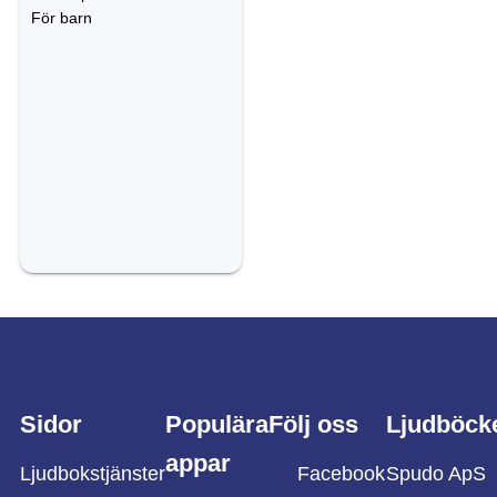
För barn
Sidor
Populära
Följ oss
Ljudböck
appar
Ljudbokstjänster
Facebook
Spudo ApS