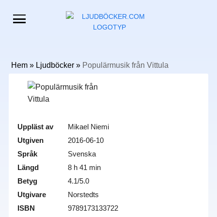
Hem
»
Ljudböcker
»
Populärmusik från Vittula
Uppläst av
Mikael Niemi
Utgiven
2016-06-10
Språk
Svenska
Längd
8 h 41 min
Betyg
4.1/5.0
Utgivare
Norstedts
ISBN
9789173133722