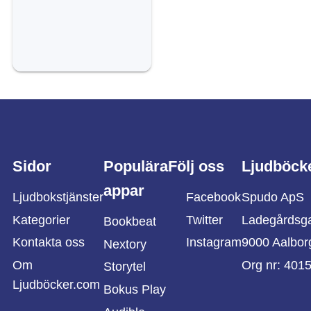
Sidor
Populära
Följ oss
Ljudböck
appar
Ljudbokstjänster
Facebook
Spudo ApS
Kategorier
Twitter
Ladegårdsg
Bookbeat
Kontakta oss
Instagram
9000 Aalbor
Nextory
Om
Org nr: 401
Storytel
Ljudböcker.com
Bokus Play