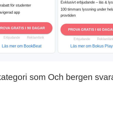
Exklusivt erbjudande – läs & ly
rabatt för studenter
100 timmars lyssning under hel
avigerad app
provtiden
PROVA GRATIS I 90 DAGAR
PROVA GRATIS I 60 DAGA
Erbjudande
Reklamlänk
Erbjudande
Reklamlän
Läs mer om BookBeat
Läs mer om Bokus Play
kategori som Och bergen svar