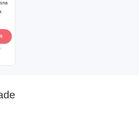
ssna
a
R
k
ade