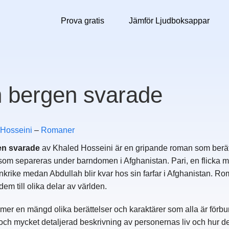
Prova gratis
Jämför Ljudboksappar
 bergen svarade
 Hosseini
–
Romaner
en svarade
av Khaled Hosseini är en gripande roman som berätt
som separeras under barndomen i Afghanistan. Pari, en flicka med
ankrike medan Abdullah blir kvar hos sin farfar i Afghanistan. R
em till olika delar av världen.
er en mängd olika berättelser och karaktärer som alla är förbund
och mycket detaljerad beskrivning av personernas liv och hur d