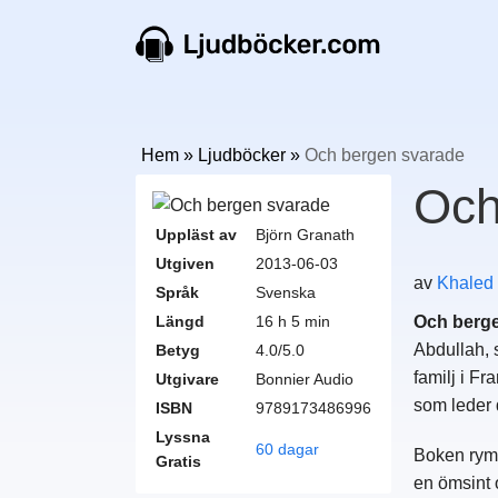
Hem
»
Ljudböcker
»
Och bergen svarade
Och
Uppläst av
Björn Granath
Utgiven
2013-06-03
av
Khaled
Språk
Svenska
Längd
16 h 5 min
Och berg
Abdullah, 
Betyg
4.0/5.0
familj i Fr
Utgivare
Bonnier Audio
som leder d
ISBN
9789173486996
Lyssna
60 dagar
Boken rymm
Gratis
en ömsint 