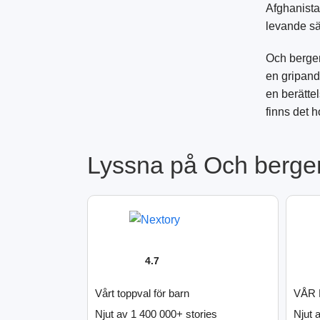
Afghanistan
levande sä
Och bergen
en gripande
en berättel
finns det 
Lyssna på Och berge
4.7
Vårt toppval för barn
VÅR 
Njut av 1 400 000+ stories
Njut 