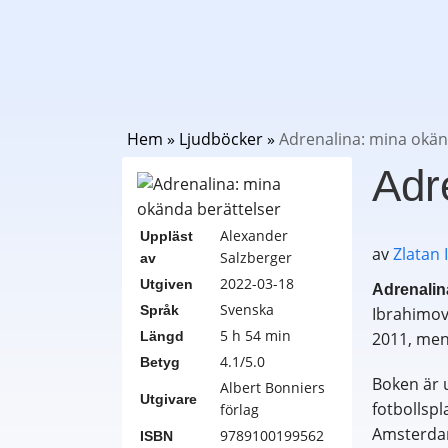
Hem
»
Ljudböcker
»
Adrenalina: mina okän
Adr
Alexander
Uppläst
av
Zlatan 
Salzberger
av
2022-03-18
Utgiven
Adrenalin
Svenska
Språk
Ibrahimov
5 h 54 min
Längd
2011, men 
4.1/5.0
Betyg
Boken är u
Albert Bonniers
Utgivare
fotbollspl
förlag
Amsterdam
9789100199562
ISBN