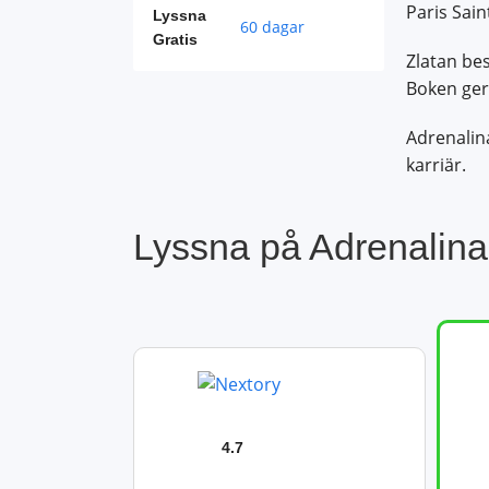
Paris Sai
Lyssna
60 dagar
Gratis
Zlatan be
Boken ger 
Adrenalina
karriär.
Lyssna på Adrenalina
4.7