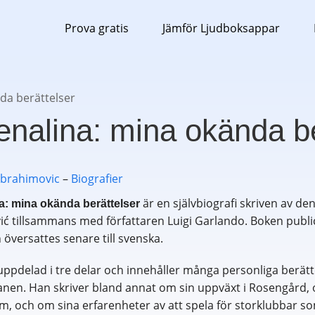
Prova gratis
Jämför Ljudboksappar
da berättelser
enalina: mina okända be
Ibrahimovic
–
Biografier
är en självbiografi skriven av de
a: mina okända berättelser
ić tillsammans med författaren Luigi Garlando. Boken public
översattes senare till svenska.
ppdelad i tre delar och innehåller många personliga berätte
anen. Han skriver bland annat om sin uppväxt i Rosengård, om
, och om sina erfarenheter av att spela för storklubbar so