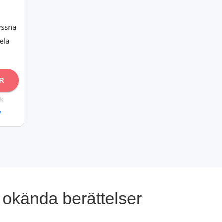
yssna
ela
R
k
y
 okända berättelser