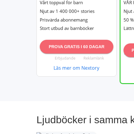
Vårt toppval för barn
VÅR 
Njut av 1 400 000+ stories
Njut 
Prisvärda abonnemang
50 % 
Stort utbud av barnböcker
Lätt
PROVA GRATIS I 60 DAGAR
Erbjudande
Reklamlänk
Läs mer om Nextory
Ljudböcker i samma k