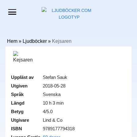
Hem
»
Ljudböcker
»
Kejsaren
Uppläst av
Stefan Sauk
Utgiven
2018-05-28
Språk
Svenska
Längd
10 h 3 min
Betyg
4/5.0
Utgivare
Lind & Co
ISBN
9789177794318