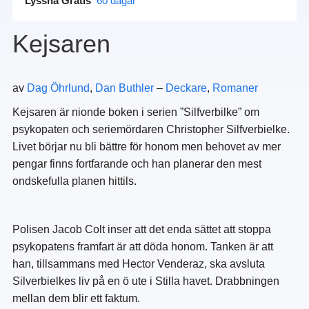
Lyssna Gratis
60 dagar
Kejsaren
av
Dag Öhrlund
,
Dan Buthler
–
Deckare
,
Romaner
Kejsaren är nionde boken i serien ”Silfverbilke” om
psykopaten och seriemördaren Christopher Silfverbielke.
Livet börjar nu bli bättre för honom men behovet av mer
pengar finns fortfarande och han planerar den mest
ondskefulla planen hittils.
Polisen Jacob Colt inser att det enda sättet att stoppa
psykopatens framfart är att döda honom. Tanken är att
han, tillsammans med Hector Venderaz, ska avsluta
Silverbielkes liv på en ö ute i Stilla havet. Drabbningen
mellan dem blir ett faktum.