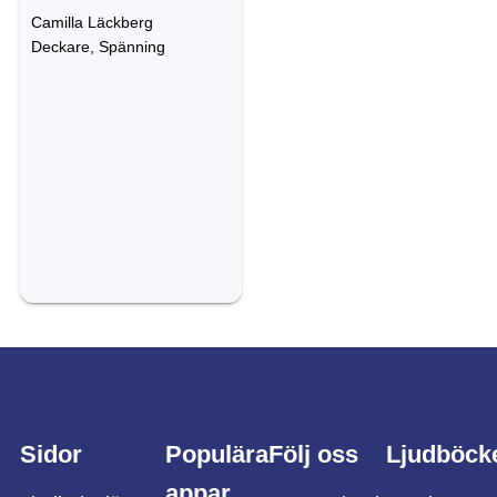
Camilla Läckberg
Deckare, Spänning
Sidor
Populära
Följ oss
Ljudböck
appar