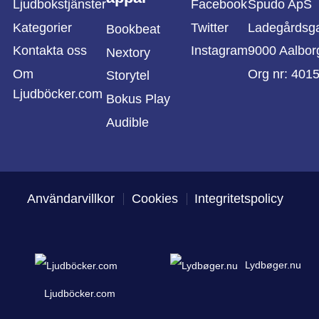
Ljudbokstjänster
Facebook
Spudo ApS
Kategorier
Twitter
Ladegårdsg
Bookbeat
Kontakta oss
Instagram
9000 Aalbor
Nextory
Om
Org nr: 401
Storytel
Ljudböcker.com
Bokus Play
Audible
Användarvillkor
Cookies
Integritetspolicy
Lydbøger.nu
Ljudböcker.com