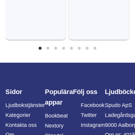
Sidor
Populära
Följ oss
Ljudböck
appar
Ljudbokstjänster
Facebook
Spudo ApS
Kategorier
Twitter
Ladegårdsg
Bookbeat
Kontakta oss
Instagram
9000 Aalbor
Nextory
Om
Org nr: 401