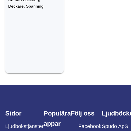
Deckare, Spänning
Sidor
Populära
Följ oss
Ljudböck
appar
Ljudbokstjänster
Facebook
Spudo ApS