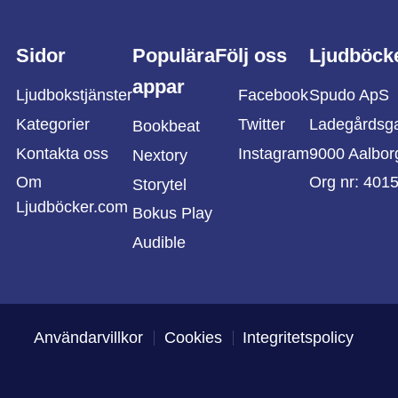
Sidor
Populära
Följ oss
Ljudböck
appar
Ljudbokstjänster
Facebook
Spudo ApS
Kategorier
Twitter
Ladegårdsg
Bookbeat
Kontakta oss
Instagram
9000 Aalbor
Nextory
Om
Org nr: 401
Storytel
Ljudböcker.com
Bokus Play
Audible
Användarvillkor
Cookies
Integritetspolicy