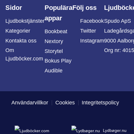
Sidor
Populära
Följ oss
Ljudböck
appar
Ljudbokstjänster
Facebook
Spudo ApS
Kategorier
Twitter
Ladegårdsg
Bookbeat
Kontakta oss
Instagram
9000 Aalbor
Nextory
Om
Org nr: 401
Storytel
Ljudböcker.com
Bokus Play
Audible
Användarvillkor
Cookies
Integritetspolicy
Lydbøger.nu