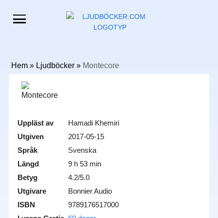
Hem
»
Ljudböcker
»
Montecore
Uppläst av
Hamadi Khemiri
Utgiven
2017-05-15
Språk
Svenska
Längd
9 h 53 min
Betyg
4.2/5.0
Utgivare
Bonnier Audio
ISBN
9789176517000