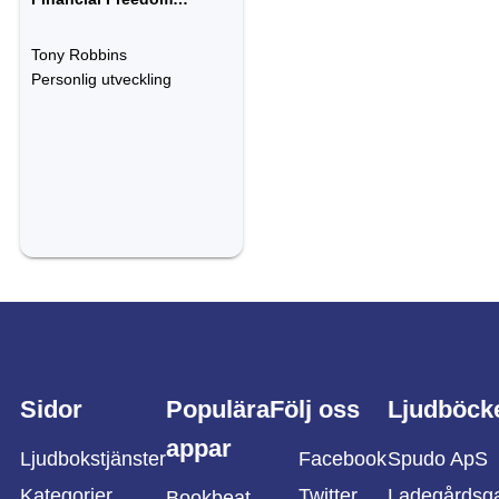
Playbook
Tony Robbins
Personlig utveckling
Sidor
Populära
Följ oss
Ljudböck
appar
Ljudbokstjänster
Facebook
Spudo ApS
Kategorier
Twitter
Ladegårdsg
Bookbeat