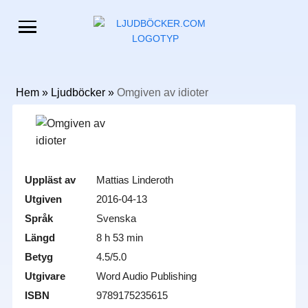
Hem
»
Ljudböcker
»
Omgiven av idioter
Uppläst av
Mattias Linderoth
Utgiven
2016-04-13
Språk
Svenska
Längd
8 h 53 min
Betyg
4.5/5.0
Utgivare
Word Audio Publishing
ISBN
9789175235615