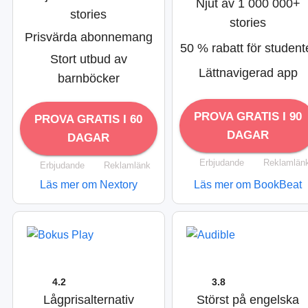
Njut av 1 000 000+
stories
stories
Prisvärda abonnemang
50 % rabatt för student
Stort utbud av
Lättnavigerad app
barnböcker
PROVA GRATIS I 90
PROVA GRATIS I 60
DAGAR
DAGAR
Erbjudande
Reklamlän
Erbjudande
Reklamlänk
Läs mer om Nextory
Läs mer om BookBeat
4.2
3.8
Lågprisalternativ
Störst på engelska