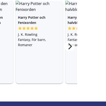
en
Harry Potter och
Harry Potter och
n
Fenixorden
halvblodsprinsen
J. K. Rowling
J. K. Rowling
Fantasy, För barn,
Fantasy, För barn,
Romaner
Romaner