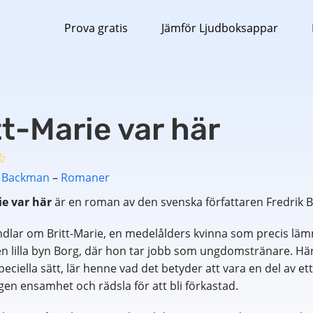
Prova gratis
Jämför Ljudboksappar
tt-Marie var här
k Backman
–
Romaner
ie var här
är en roman av den svenska författaren Fredrik 
dlar om Britt-Marie, en medelålders kvinna som precis lä
en lilla byn Borg, där hon tar jobb som ungdomstränare. 
speciella sätt, lär henne vad det betyder att vara en del av e
en ensamhet och rädsla för att bli förkastad.