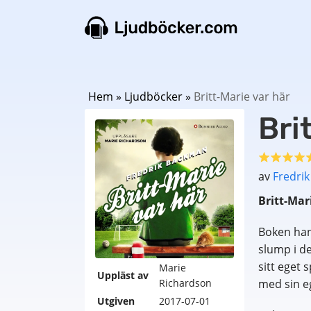
Hem
»
Ljudböcker
»
Britt-Marie var här
Bri
av
Fredri
Britt-Mar
Boken han
slump i d
sitt eget 
Marie
Uppläst av
Richardson
med sin eg
Utgiven
2017-07-01