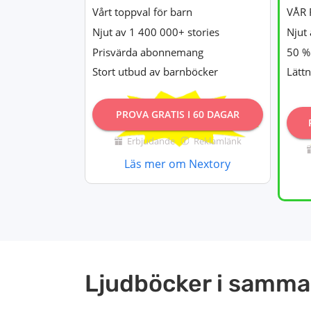
Vårt toppval för barn
VÅR 
Njut av 1 400 000+ stories
Njut 
Prisvärda abonnemang
50 % 
Stort utbud av barnböcker
Lätt
PROVA GRATIS I 60 DAGAR
Erbjudande
Reklamlänk
Läs mer om Nextory
Ljudböcker i samma 