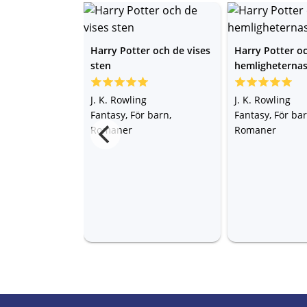
Harry Potter och de vises
Harry Potter o
sten
hemligheterna
J. K. Rowling
J. K. Rowling
Fantasy, För barn,
Fantasy, För bar
Romaner
Romaner
m heter Ove
ckman
Romaner