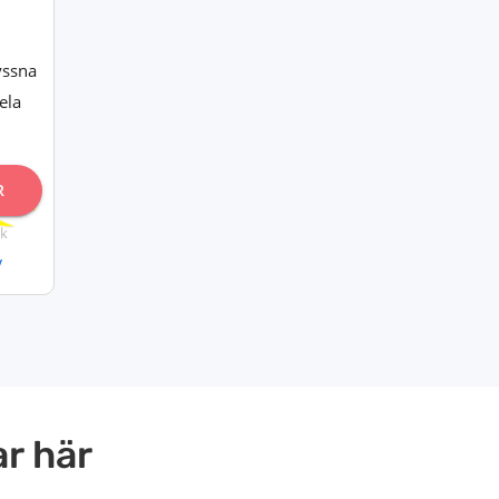
yssna
ela
R
k
y
r här