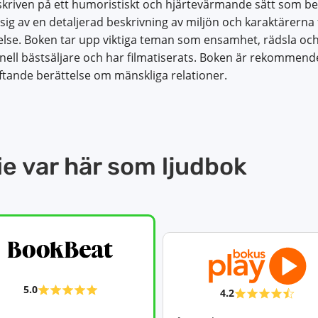
skriven på ett humoristiskt och hjärtevärmande sätt som ber
ig av en detaljerad beskrivning av miljön och karaktärerna 
lse. Boken tar upp viktiga teman som ensamhet, rädsla och v
onell bästsäljare och har filmatiserats. Boken är rekommend
ftande berättelse om mänskliga relationer.
ie var här som ljudbok
5.0
4.2