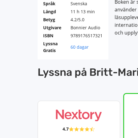
Boken är 
Språk
Svenska
använder s
Längd
11 h 13 min
läsuppleve
Betyg
4.2/5.0
internati
Utgivare
Bonnier Audio
och upply
ISBN
9789176517321
Lyssna
60 dagar
Gratis
Lyssna på Britt-Mar
4.7