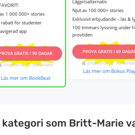
Lågprisalternativ
FAVORIT!
Njut av 100 000+ stories
av 1 000 000+ stories
Exklusivt erbjudande – läs & l
rabatt för studenter
100 timmars lyssning under h
navigerad app
provtiden
PROVA GRATIS I 60 DAGA
PROVA GRATIS I 90 DAGAR
Erbjudande
Reklamlän
Erbjudande
Reklamlänk
Läs mer om Bokus Pla
Läs mer om BookBeat
kategori som Britt-Marie va