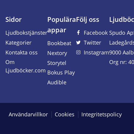
Sidor
Populära
Följ oss
Ljudbö
appar
Ljudbokstjänster
Facebook
Spudo Ap
Kategorier
Twitter
Ladegård
Bookbeat
Kontakta oss
Instagram
9000 Aalb
Nextory
Om
Org nr: 4
Storytel
Ljudböcker.com
Bokus Play
Audible
Användarvillkor
Cookies
Integritetspolicy