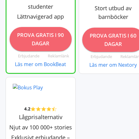
studenter
Stort utbud av
Lättnavigerad app
barnböcker
PROVA GRATIS I 90
PROVA GRATIS I 60
DAGAR
DAGAR
Erbjudande
Reklamlänk
Erbjudande
Reklamlä
Läs mer om BookBeat
Läs mer om Nextory
4.2
Lågprisalternativ
Njut av 100 000+ stories
Exklusivt erbjudande –