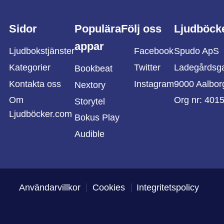
Sidor
Populära
Följ oss
Ljudböck
appar
Ljudbokstjänster
Facebook
Spudo ApS
Kategorier
Twitter
Ladegårdsg
Bookbeat
Kontakta oss
Instagram
9000 Aalbor
Nextory
Om
Org nr: 401
Storytel
Ljudböcker.com
Bokus Play
Audible
Användarvillkor
Cookies
Integritetspolicy