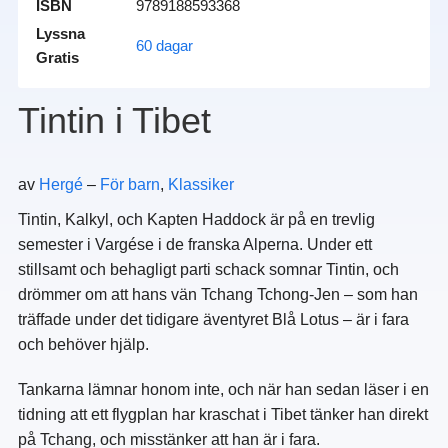
ISBN
9789188593368
Lyssna
60 dagar
Gratis
Tintin i Tibet
av
Hergé
–
För barn
,
Klassiker
Tintin, Kalkyl, och Kapten Haddock är på en trevlig
semester i Vargése i de franska Alperna. Under ett
stillsamt och behagligt parti schack somnar Tintin, och
drömmer om att hans vän Tchang Tchong-Jen – som han
träffade under det tidigare äventyret Blå Lotus – är i fara
och behöver hjälp.
Tankarna lämnar honom inte, och när han sedan läser i en
tidning att ett flygplan har kraschat i Tibet tänker han direkt
på Tchang, och misstänker att han är i fara.