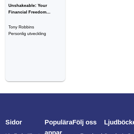
Unshakeable: Your
Financial Freedom
Playbook
Tony Robbins
Personlig utveckling
Sidor
Populära
Följ oss
Ljudböck
appar