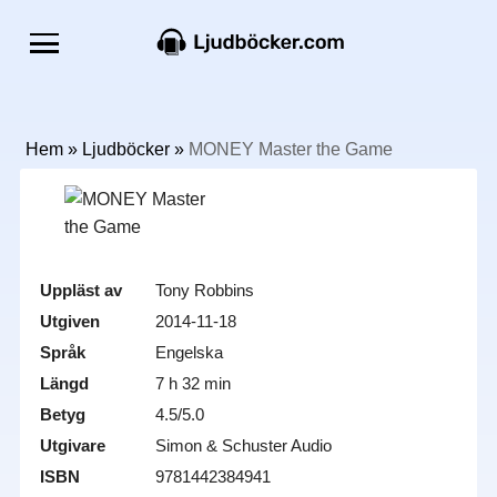
Hem
»
Ljudböcker
»
MONEY Master the Game
Uppläst av
Tony Robbins
Utgiven
2014-11-18
Språk
Engelska
Längd
7 h 32 min
Betyg
4.5/5.0
Utgivare
Simon & Schuster Audio
ISBN
9781442384941