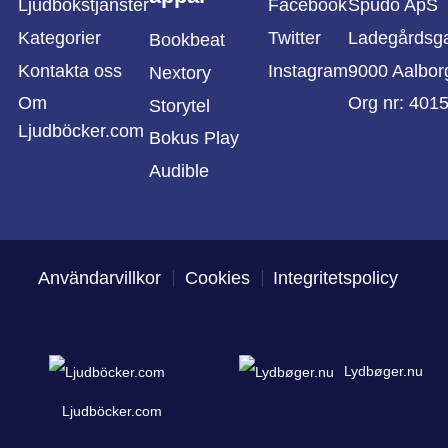
Ljudbokstjänster
Facebook
Spudo ApS
Kategorier
Twitter
Ladegårdsg
Bookbeat
Kontakta oss
Instagram
9000 Aalbor
Nextory
Om
Org nr: 401
Storytel
Ljudböcker.com
Bokus Play
Audible
Användarvillkor
Cookies
Integritetspolicy
Lydbøger.nu
Ljudböcker.com