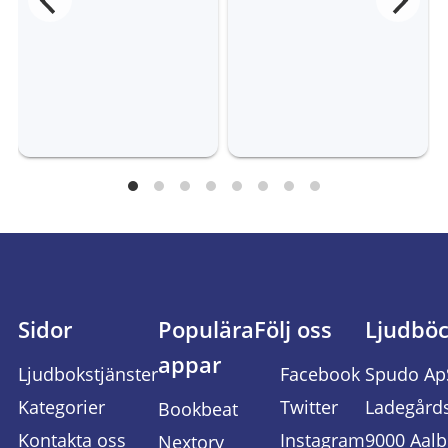
Sidor
Populära
Följ oss
Ljudbö
appar
Ljudbokstjänster
Facebook
Spudo Ap
Kategorier
Twitter
Ladegård
Bookbeat
Kontakta oss
Instagram
9000 Aalb
Nextory