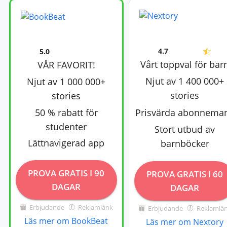
4.7
5.0
Vårt toppval för bar
VÅR FAVORIT!
Njut av 1 400 000+
Njut av 1 000 000+
stories
stories
50 % rabatt för
Prisvärda abonnema
studenter
Stort utbud av
Lättnavigerad app
barnböcker
PROVA GRATIS I 90
PROVA GRATIS I 60
DAGAR
DAGAR
Erbjudande
Reklamlänk
Erbjudande
Reklamlä
Läs mer om BookBeat
Läs mer om Nextory