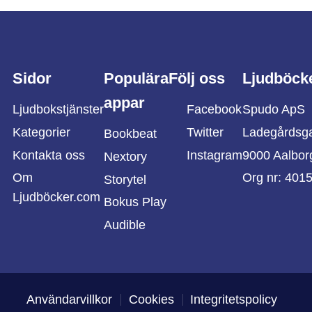
Sidor
Populära
Följ oss
Ljudböck
appar
Ljudbokstjänster
Facebook
Spudo ApS
Kategorier
Twitter
Ladegårdsg
Bookbeat
Kontakta oss
Instagram
9000 Aalbor
Nextory
Om
Org nr: 401
Storytel
Ljudböcker.com
Bokus Play
Audible
Användarvillkor
Cookies
Integritetspolicy