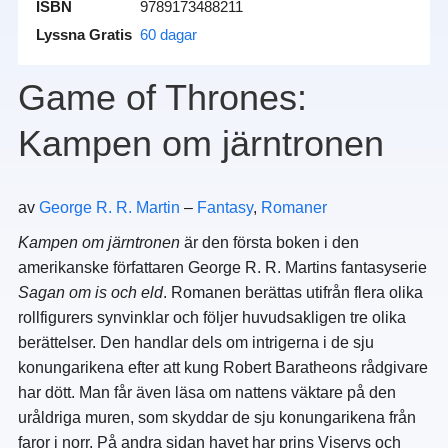
ISBN
9789173488211
Lyssna Gratis
60 dagar
Game of Thrones:
Kampen om järntronen
av
George R. R. Martin
–
Fantasy
,
Romaner
Kampen om järntronen
är den första boken i den
amerikanske författaren George R. R. Martins fantasyserie
Sagan om is och eld
. Romanen berättas utifrån flera olika
rollfigurers synvinklar och följer huvudsakligen tre olika
berättelser. Den handlar dels om intrigerna i de sju
konungarikena efter att kung Robert Baratheons rådgivare
har dött. Man får även läsa om nattens väktare på den
uråldriga muren, som skyddar de sju konungarikena från
faror i norr. På andra sidan havet har prins Viserys och