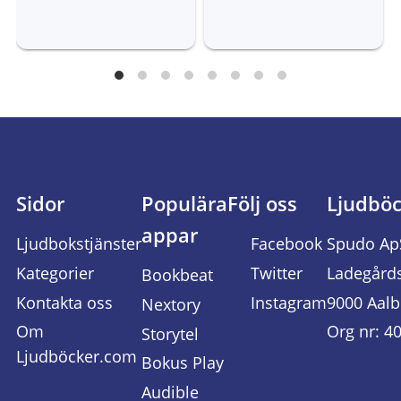
Sidor
Populära
Följ oss
Ljudbö
appar
Ljudbokstjänster
Facebook
Spudo Ap
Kategorier
Twitter
Ladegård
Bookbeat
Kontakta oss
Instagram
9000 Aalb
Nextory
Om
Org nr: 4
Storytel
Ljudböcker.com
Bokus Play
Audible