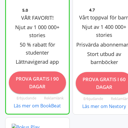
4.7
5.0
Vårt toppval för bar
VÅR FAVORIT!
Njut av 1 400 000+
Njut av 1 000 000+
stories
stories
50 % rabatt för
Prisvärda abonnema
studenter
Stort utbud av
Lättnavigerad app
barnböcker
PROVA GRATIS I 90
PROVA GRATIS I 60
DAGAR
DAGAR
Erbjudande
Reklamlänk
Erbjudande
Reklamlä
Läs mer om BookBeat
Läs mer om Nextory