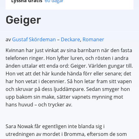
Lyssna Gratis
60 dagar
Geiger
av
Gustaf Skördeman
–
Deckare
,
Romaner
Kvinnan har just vinkat av sina barnbarn när den fasta
telefonen ringer. Hon lyfter luren, och rösten i andra
änden uttalar ett enda ord: Geiger. Världen gungar till.
Hon vet att det här kunde hända förr eller senare; det
har hon vetat i decennier. Så hon letar fram sitt vapen
och skruvar på dess ljuddämpare. Sedan smyger hon
upp bakom sin make, sätter vapnets mynning mot
hans huvud – och trycker av.
Sara Nowak får egentligen inte blanda sig i
utredningen av mordet i Bromma, eftersom de som