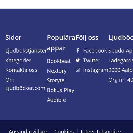
Sidor
Populära
Följ oss
Ljudbö
appar
Ljudbokstjänster
Facebook
Spudo Ap
Kategorier
Twitter
Ladegård
Bookbeat
Kontakta oss
Instagram
9000 Aalb
Nextory
Om
Org nr: 4
Storytel
Ljudböcker.com
Bokus Play
Audible
Användarvillkor
Cookies
Integritetspolicy