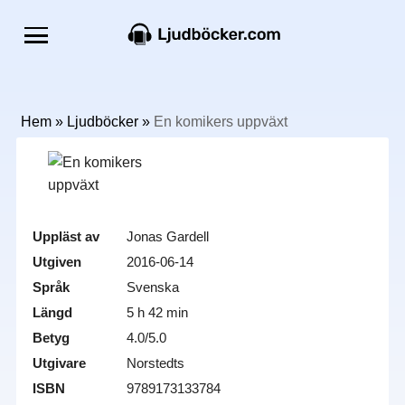
Hem
»
Ljudböcker
»
En komikers uppväxt
Uppläst av
Jonas Gardell
Utgiven
2016-06-14
Språk
Svenska
Längd
5 h 42 min
Betyg
4.0/5.0
Utgivare
Norstedts
ISBN
9789173133784