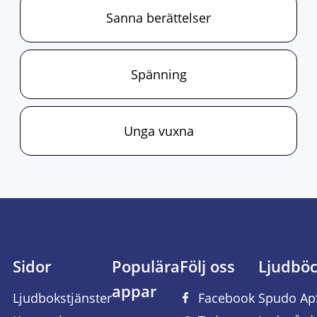
Sanna berättelser
Spänning
Unga vuxna
Sidor
Populära
Följ oss
Ljudbö
appar
Ljudbokstjänster
Facebook
Spudo Ap