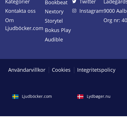
Kategorier
Twitter
Ladegård
Bookbeat
Kontakta oss
Instagram
9000 Aalb
Nextory
Om
Org nr: 4
Storytel
Ljudböcker.com
Bokus Play
Audible
Användarvillkor
Cookies
Integritetspolicy
Ljudböcker.com
Lydbøger.nu