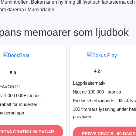
Mumintrollen. Boken är en hyllning till livet och fantasierna och
araktärerna i Mumindalen.
pans memoarer som ljudbok
4.2
5.0
Lågprisalternativ
FAVORIT!
Njut av 100 000+ stories
av 1 000 000+ stories
Exklusivt erbjudande – läs & ly
rabatt för studenter
100 timmars lyssning under hel
avigerad app
provtiden
PROVA GRATIS I 90 DAGAR
PROVA GRATIS I 60 DAGA