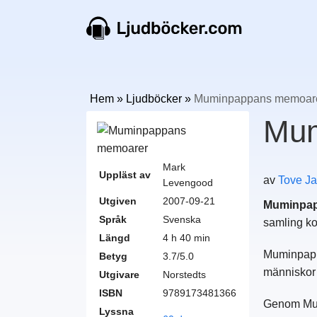
Hem
»
Ljudböcker
»
Muminpappans memoar
Mum
Mark
Uppläst av
av
Tove J
Levengood
Utgiven
2007-09-21
Muminpap
Språk
Svenska
samling ko
Längd
4 h 40 min
Muminpappa
Betyg
3.7/5.0
människor 
Utgivare
Norstedts
ISBN
9789173481366
Genom Mumi
Lyssna