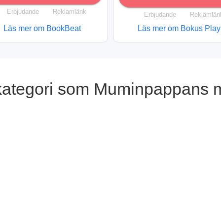
Erbjudande
Reklamlänk
Erbjudande
Reklamlän
Läs mer om BookBeat
Läs mer om Bokus Play
 kategori som Muminpappans