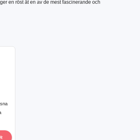
 ger en röst åt en av de mest fascinerande och
ssna
a
R