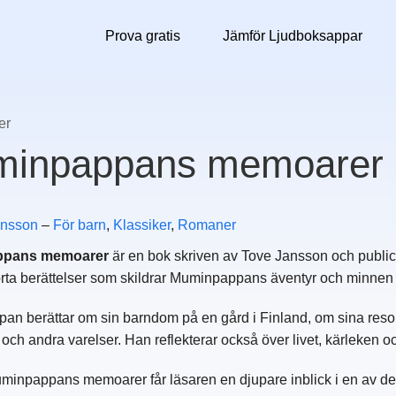
Prova gratis
Jämför Ljudboksappar
er
inpappans memoarer
ansson
–
För barn
,
Klassiker
,
Romaner
pans memoarer
är en bok skriven av Tove Jansson och publi
rta berättelser som skildrar Muminpappans äventyr och minnen
n berättar om sin barndom på en gård i Finland, om sina reso
och andra varelser. Han reflekterar också över livet, kärleken o
npappans memoarer får läsaren en djupare inblick i en av de