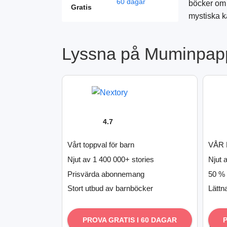
60 dagar
böcker om 
Gratis
mystiska k
Lyssna på Muminpap
4.7
Vårt toppval för barn
VÅR 
Njut av 1 400 000+ stories
Njut 
Prisvärda abonnemang
50 % 
Stort utbud av barnböcker
Lättn
PROVA GRATIS I 60 DAGAR