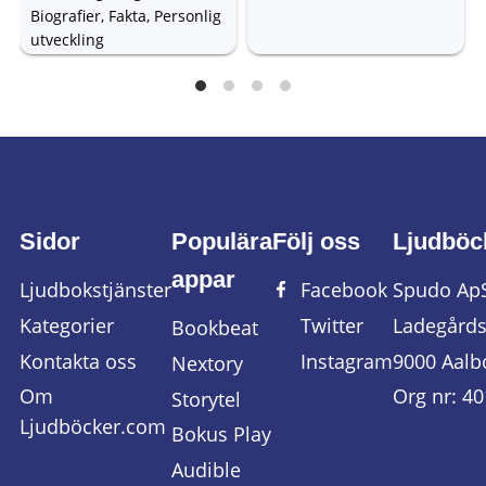
Biografier, Fakta, Personlig
utveckling
Sidor
Populära
Följ oss
Ljudböc
appar
Ljudbokstjänster
Facebook
Spudo Ap
Kategorier
Twitter
Ladegårds
Bookbeat
Kontakta oss
Instagram
9000 Aalb
Nextory
Om
Org nr: 4
Storytel
Ljudböcker.com
Bokus Play
Audible