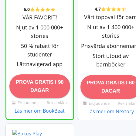
4.7
5.0
Vårt toppval för bar
VÅR FAVORIT!
Njut av 1 400 000+
Njut av 1 000 000+
stories
stories
50 % rabatt för
Prisvärda abonnema
studenter
Stort utbud av
Lättnavigerad app
barnböcker
PROVA GRATIS I 90
PROVA GRATIS I 60
DAGAR
DAGAR
Erbjudande
Reklamlänk
Erbjudande
Reklamlä
Läs mer om BookBeat
Läs mer om Nextory