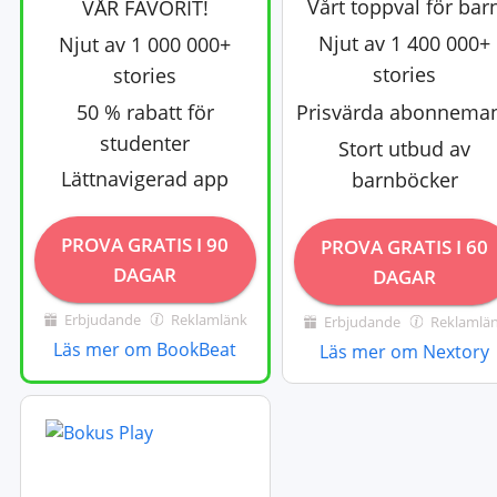
Vårt toppval för bar
VÅR FAVORIT!
Njut av 1 400 000+
Njut av 1 000 000+
stories
stories
50 % rabatt för
Prisvärda abonnema
studenter
Stort utbud av
Lättnavigerad app
barnböcker
PROVA GRATIS I 90
PROVA GRATIS I 60
DAGAR
DAGAR
Erbjudande
Reklamlänk
Erbjudande
Reklamlä
Läs mer om BookBeat
Läs mer om Nextory