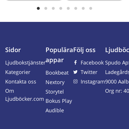
Sidor
Populära
Följ oss
Ljudbö
appar
Ljudbokstjänster
Facebook
Spudo Ap
Kategorier
Twitter
Ladegård
Bookbeat
Kontakta oss
Instagram
9000 Aalb
Nextory
Om
Org nr: 4
Storytel
Ljudböcker.com
Bokus Play
Audible