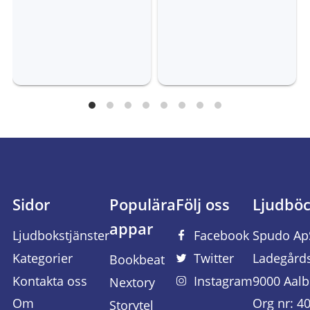
Sidor
Populära
Följ oss
Ljudbö
appar
Ljudbokstjänster
Facebook
Spudo Ap
Kategorier
Twitter
Ladegård
Bookbeat
Kontakta oss
Instagram
9000 Aalb
Nextory
Om
Org nr: 4
Storytel