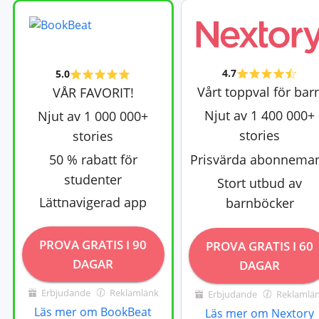
4.7
5.0
Vårt toppval för bar
VÅR FAVORIT!
Njut av 1 400 000+
Njut av 1 000 000+
stories
stories
50 % rabatt för
Prisvärda abonnema
studenter
Stort utbud av
Lättnavigerad app
barnböcker
PROVA GRATIS I 90
PROVA GRATIS I 60
DAGAR
DAGAR
Erbjudande
Reklamlänk
Erbjudande
Reklamlä
Läs mer om BookBeat
Läs mer om Nextory