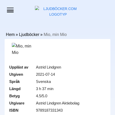
Hem
»
Ljudböcker
»
Mio, min Mio
Uppläst av
Astrid Lindgren
Utgiven
2021-07-14
Språk
Svenska
Längd
3 h 37 min
Betyg
4.5/5.0
Utgivare
Astrid Lindgren Aktiebolag
ISBN
9789187331343