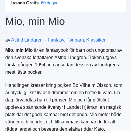
Lyssna Gratis
60 dagar
Mio, min Mio
av
Astrid Lindgren
–
Fantasy
,
För barn
,
Klassiker
Mio, min Mio
är en fantasybok för barn och ungdomar av
den svenska författaren Astrid Lindgren. Boken utgavs
första gången 1954 och är sedan dess en av Lindgrens
mest lästa böcker.
Handlingen kretsar kring pojken Bo Vilhelm Olsson, som
är olycklig i sitt liv och drömmer om en bättre tillvaro. En
dag förvandlas han till prinsen Mio och får plötsligt
uppleva spännande äventyr i Landet i fjärran, en magisk
plats där det goda kämpar mot det onda. Mio möter både
vänner och fiender, och tillsammans kämpar de för att
rädda landet och besegra den elaka riddar Kato.