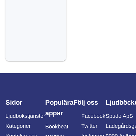
Sidor
Populära
Följ oss
Ljudböck
appar
Ljudbokstjänster
Facebook
Spudo ApS
Kategorier
Twitter
Ladegårdsg
Bookbeat
Kontakta oss
Instagram
9000 Aalbor