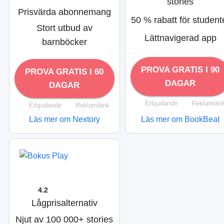
stories
Prisvärda abonnemang
50 % rabatt för student
Stort utbud av
Lättnavigerad app
barnböcker
PROVA GRATIS I 90
PROVA GRATIS I 60
DAGAR
DAGAR
Erbjudande
Reklamlän
Erbjudande
Reklamlänk
Läs mer om Nextory
Läs mer om BookBeat
4.2
Lågprisalternativ
Njut av 100 000+ stories