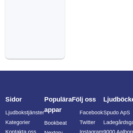
Sidor
Populära
Följ oss
Ljudböck
appar
Ljudbokstjänster
Facebook
Spudo ApS
Kategorier
Twitter
Ladegårdsg
Bookbeat
Kontakta oss
Instagram
9000 Aalbor
Nextory