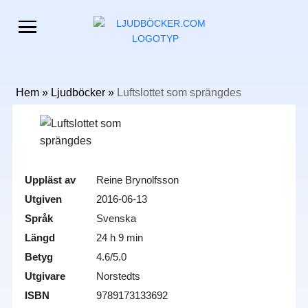
Hem
»
Ljudböcker
»
Luftslottet som sprängdes
Uppläst av
Reine Brynolfsson
Utgiven
2016-06-13
Språk
Svenska
Längd
24 h 9 min
Betyg
4.6/5.0
Utgivare
Norstedts
ISBN
9789173133692