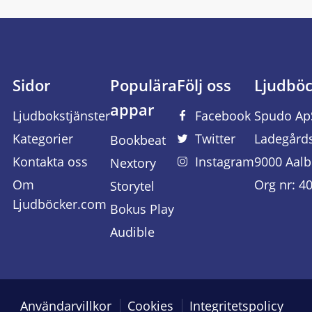
Sidor
Populära
Följ oss
Ljudbö
appar
Ljudbokstjänster
Facebook
Spudo Ap
Kategorier
Twitter
Ladegård
Bookbeat
Kontakta oss
Instagram
9000 Aalb
Nextory
Om
Org nr: 4
Storytel
Ljudböcker.com
Bokus Play
Audible
Användarvillkor
Cookies
Integritetspolicy