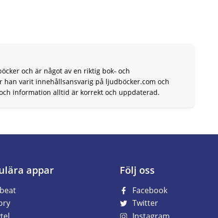
böcker och är något av en riktig bok- och
r han varit innehållsansvarig på ljudböcker.com och
 och information alltid är korrekt och uppdaterad.
ulära appar
Följ oss
beat
Facebook
ory
Twitter
tel
Instagram