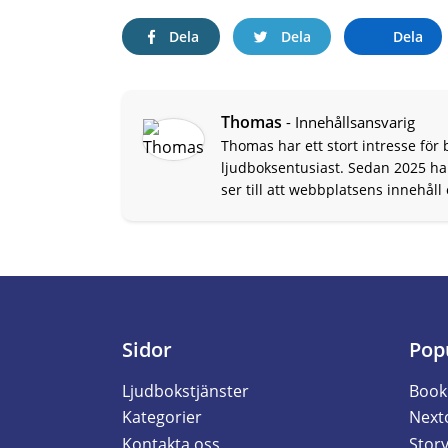
Dela
Dela
Dela
Thomas
- Innehållsansvarig
Thomas har ett stort intresse för 
ljudboksentusiast. Sedan 2025 ha
ser till att webbplatsens innehåll
Sidor
Pop
Ljudbokstjänster
Book
Kategorier
Next
Kontakta oss
Story