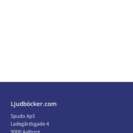
Ljudböcker.com
Spudo ApS
Ladegårdsgade 4
9000 Aalborg