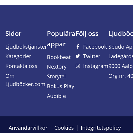
Sidor
Populära
Följ oss
Ljudbö
appar
Ljudbokstjänster
Facebook
Spudo Ap
Kategorier
Twitter
Ladegård
Bookbeat
Kontakta oss
Instagram
9000 Aalb
Nextory
Om
Org nr: 4
Storytel
Ljudböcker.com
Bokus Play
Audible
Användarvillkor
Cookies
Integritetspolicy