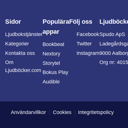
Sidor
Populära
Följ oss
Ljudböck
appar
Ljudbokstjänster
Facebook
Spudo ApS
Kategorier
Twitter
Ladegårdsg
Bookbeat
Kontakta oss
Instagram
9000 Aalbor
Nextory
Om
Org nr: 401
Storytel
Ljudböcker.com
Bokus Play
Audible
Användarvillkor
Cookies
Integritetspolicy