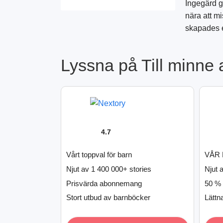
Ingegärd g
nära att mi
skapades e
Lyssna på Till minne 
4.7
Vårt toppval för barn
VÅR 
Njut av 1 400 000+ stories
Njut 
Prisvärda abonnemang
50 % 
Stort utbud av barnböcker
Lättn