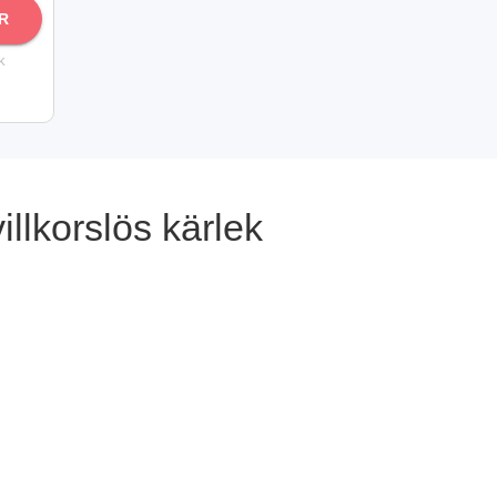
R
k
llkorslös kärlek