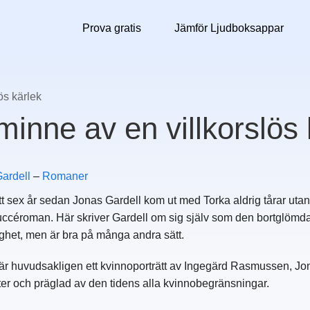
Prova gratis
Jämför Ljudboksappar
ös kärlek
 minne av en villkorslös
ardell
–
Romaner
tt sex år sedan Jonas Gardell kom ut med Torka aldrig tårar uta
ccéroman. Här skriver Gardell om sig själv som den bortglömda f
aghet, men är bra på många andra sätt.
 huvudsakligen ett kvinnoporträtt av Ingegärd Rasmussen, Jon
tter och präglad av den tidens alla kvinnobegränsningar.