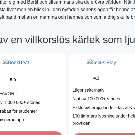
ifter sig med Bertil och tillsammans ska de erövra världen. När
sta livet men en blick in i den nyfödde sonens ögon får henne att 
tt band mellan en mamma och hennes son som aldrig skulle br
av en villkorslös kärlek som l
4.2
5.0
Lågprisalternativ
FAVORIT!
Njut av 100 000+ stories
av 1 000 000+ stories
Exklusivt erbjudande – läs & ly
rabatt för studenter
100 timmars lyssning under hel
avigerad app
provtiden