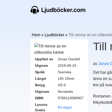
Hem
»
Ljudböcker
»
Till minne av en villkorsl
Till
Uppläst av
Jonas Gardell
av
Jonas G
Utgiven
2018-08-24
Språk
Svenska
Det har gå
Längd
14h 19min
ännu en su
tror på sv
Betyg
4/5.0
Utgivare
Norstedts
Romanen är
ISBN
9789113088907
frikyrkodo
Lyssna
60 dagar
Gratis