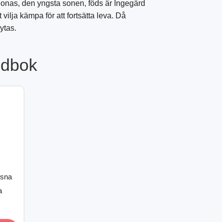
 Jonas, den yngsta sonen, föds är Ingegärd
vilja kämpa för att fortsätta leva. Då
ytas.
judbok
ssna
a