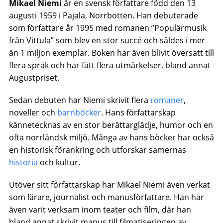
Mikael Niemi
är en svensk författare född den 13
augusti 1959 i Pajala, Norrbotten. Han debuterade
som författare år 1995 med romanen ”Populärmusik
från Vittula” som blev en stor succé och såldes i mer
än 1 miljon exemplar. Boken har även blivit översatt till
flera språk och har fått flera utmärkelser, bland annat
Augustpriset.
Sedan debuten har Niemi skrivit flera
romaner
,
noveller och
barnböcker
. Hans författarskap
kännetecknas av en stor berättarglädje, humor och en
ofta norrländsk miljö. Många av hans böcker har också
en historisk förankring och utforskar samernas
historia
och kultur.
Utöver sitt författarskap har Mikael Niemi även verkat
som lärare, journalist och manusförfattare. Han har
även varit verksam inom teater och film, där han
bland annat skrivit manus till filmatiseringen av