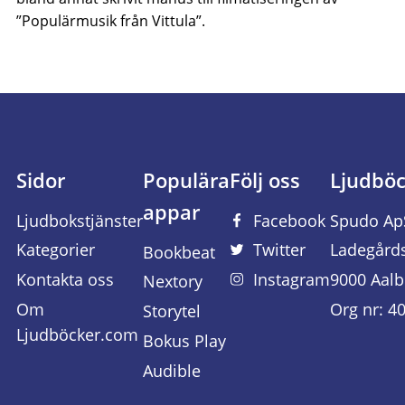
”Populärmusik från Vittula”.
Sidor
Populära
Följ oss
Ljudbö
appar
Ljudbokstjänster
Facebook
Spudo Ap
Kategorier
Twitter
Ladegård
Bookbeat
Kontakta oss
Instagram
9000 Aalb
Nextory
Om
Org nr: 4
Storytel
Ljudböcker.com
Bokus Play
Audible