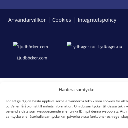
Användarvillkor
Cookies
Integritetspolicy
Lydbøger.nu
Ljudböcker.com
Hantera samtycke
För att ge dig de bästa upplevelserna använder vi teknik som cookies för att 
och/eller få åtkomst till enhetsinformation. Om du samtycker till dessa teknik
behandla data som webbbeteende eller unika ID:n på denna webbplats. Att i
samtycka eller återkalla samtycke kan påverka vissa funktioner och egenskap