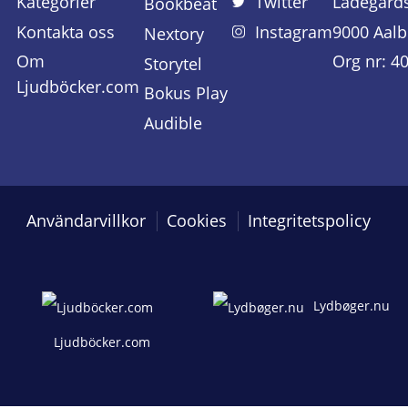
Kategorier
Twitter
Ladegård
Bookbeat
Kontakta oss
Instagram
9000 Aalb
Nextory
Om
Org nr: 4
Storytel
Ljudböcker.com
Bokus Play
Audible
Användarvillkor
Cookies
Integritetspolicy
Lydbøger.nu
Ljudböcker.com