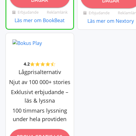
DAGAR
Erbjudande
Reklamlänk
Erbjudande
Reklamlä
Läs mer om BookBeat
Läs mer om Nextory
4.2
Lågprisalternativ
Njut av 100 000+ stories
Exklusivt erbjudande –
läs & lyssna
100 timmars lyssning
under hela provtiden