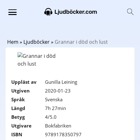
Hem
»
Ljudböcker
»
Grannar i död och lust
Uppläst av
Gunilla Leining
Utgiven
2020-01-23
Språk
Svenska
Längd
7h 27min
Betyg
4/5.0
Utgivare
Bokfabriken
ISBN
9789178350797