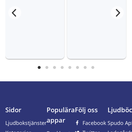
Sidor
Populära
Följ oss
Ljudbö
appar
Ljudbokstjänster
Facebook
Spudo Ap