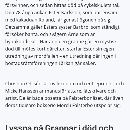
försvinner, och sedan hittas död på cykelskjulets tak.
Den 78-åriga änkan Ester Karlsson, som bor ensam
med kakaduan Roland, får genast ögonen på sig.
Detsamma gäller Esters syster Barbro, som ständigt
försöker banta, och svågern Arne som är
hypokondriker. När ännu en granne går en mystisk
död till mötes kort därefter, startar Ester sin egen
utredning av mordfallen – en utredning där ingen i
bostadsrättsföreningen Lärkan går säker.
Christina Ohlséni är civilekonom och entreprenör, och
Micke Hanssen är manusförfattare, låtskrivare och
artist. De är båda bosatta på Falsterbonäset, där även
deras tidigare bokserie Mord i Falsterbo utspelar sig.
Lyssna på Grannar i död och