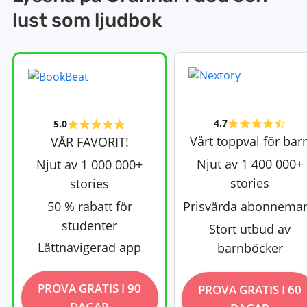
lust som ljudbok
4.7
5.0
Vårt toppval för bar
VÅR FAVORIT!
Njut av 1 400 000+
Njut av 1 000 000+
stories
stories
50 % rabatt för
Prisvärda abonnema
studenter
Stort utbud av
Lättnavigerad app
barnböcker
PROVA GRATIS I 90
PROVA GRATIS I 60
DAGAR