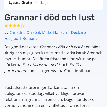
Lyssna Gratis
60 dagar
Grannar i död och lust
av
Christina Ohlséni
,
Micke Hansen
–
Deckare
,
Feelgood
,
Romaner
Feelgood-deckaren
Grannar i död och lust
är en både
klurig och mysig berättelse, med starka karaktärer och
mycket humor. Det är en fristående fortsättning på
böckerna
Ester Karlsson med K
och
Ett lik i
garderoben,
som alla ger Agatha Christie-vibbar.
Bostadsrättsföreningen Lärkan ska ha sin
obligatoriska städdag, vilket verkligen prövar
relationerna grannarna emellan. Dagen får dock en
abrupt vändning då en nyinflyttad granne först