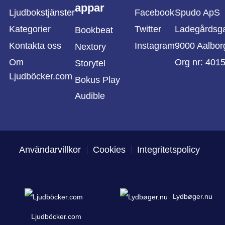
appar
Ljudbokstjänster
Facebook
Spudo ApS
Kategorier
Twitter
Ladegårdsg
Bookbeat
Kontakta oss
Instagram
9000 Aalbor
Nextory
Om
Org nr: 401
Storytel
Ljudböcker.com
Bokus Play
Audible
Användarvillkor
Cookies
Integritetspolicy
Lydbøger.nu
Ljudböcker.com