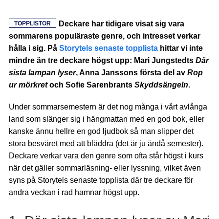
Deckare har tidigare visat sig vara
TOPPLISTOR
sommarens populäraste genre, och intresset verkar
hålla i sig. På
Storytels senaste topplista
hittar vi inte
mindre än tre deckare högst upp: Mari Jungstedts
Där
sista lampan lyser
, Anna Janssons första del av
Rop
ur mörkret
och Sofie Sarenbrants
Skyddsängeln
.
Under sommarsemestern är det nog många i vårt avlånga
land som slänger sig i hängmattan med en god bok, eller
kanske ännu hellre en god ljudbok så man slipper det
stora besväret med att bläddra (det är ju ändå semester).
Deckare verkar vara den genre som ofta står högst i kurs
när det gäller sommarläsning- eller lyssning, vilket även
syns på Storytels senaste topplista där tre deckare för
andra veckan i rad hamnar högst upp.