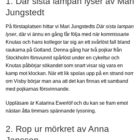
1. Där sista lampan lyser av Mari
Jungstedt
På förstaplatsen hittar vi Mari Jungstedts
Där sista lampan
lyser
, där vi ännu en gång får följa med när kommissarie
Knutas och hans kollegor tar sig an ett svårlöst fall bland
raukarna på Gotland. Denna gång har två pojkar från
Stockholm försvunnit spårlöst under en cykeltur och
Knutas påbörjar sökandet som snart visar sig vara en
kamp mot klockan. När ett lik spolas upp på en strand norr
om Visby börjar man ana att det kan finnas ett samband
med pojkarnas försvinnande.
Uppläsare är Katarina Ewerlöf och du kan se fram emot
nästan åtta timmars spännande lyssning.
2. Rop ur mörkret av Anna