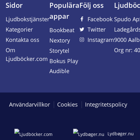
Sidor
Populära
Följ oss
Ljudbö
appar
Ljudbokstjänster
Facebook
Spudo Ap
Kategorier
Twitter
Ladegård
Bookbeat
Kontakta oss
Instagram
9000 Aalb
Nextory
Om
Org nr: 4
Storytel
Ljudböcker.com
Bokus Play
Audible
Användarvillkor
Cookies
Integritetspolicy
Lydbøger.nu