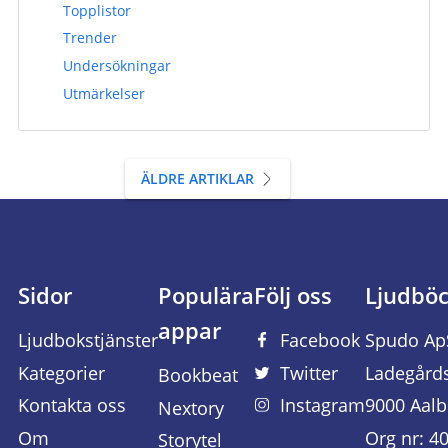
Topplistor
Trender
Undersökningar
Utmärkelser
ÄLDRE ARTIKLAR
Sidor
Populära
Följ oss
Ljudbö
appar
Ljudbokstjänster
Facebook
Spudo Ap
Kategorier
Twitter
Ladegård
Bookbeat
Kontakta oss
Instagram
9000 Aalb
Nextory
Om
Org nr: 4
Storytel