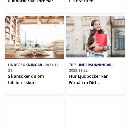
ljudböckerna: Fördelar
Litteraturen
och Utmaningar
UNDERSÖKNINGAR
- 2023-12-
TIPS
UNDERSÖKNINGAR
-
21
2023-11-22
Så ansöker du om
Hur Ljudböcker kan
bibliotekskort
Förbättra Ditt
Välbefinnande