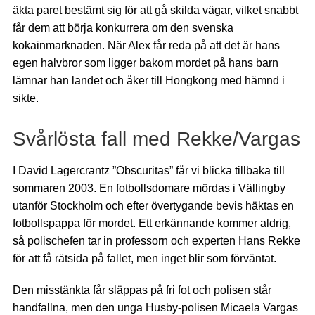
äkta paret bestämt sig för att gå skilda vägar, vilket snabbt
får dem att börja konkurrera om den svenska
kokainmarknaden. När Alex får reda på att det är hans
egen halvbror som ligger bakom mordet på hans barn
lämnar han landet och åker till Hongkong med hämnd i
sikte.
Svårlösta fall med Rekke/Vargas
I David Lagercrantz ”Obscuritas” får vi blicka tillbaka till
sommaren 2003. En fotbollsdomare mördas i Vällingby
utanför Stockholm och efter övertygande bevis häktas en
fotbollspappa för mordet. Ett erkännande kommer aldrig,
så polischefen tar in professorn och experten Hans Rekke
för att få rätsida på fallet, men inget blir som förväntat.
Den misstänkta får släppas på fri fot och polisen står
handfallna, men den unga Husby-polisen Micaela Vargas