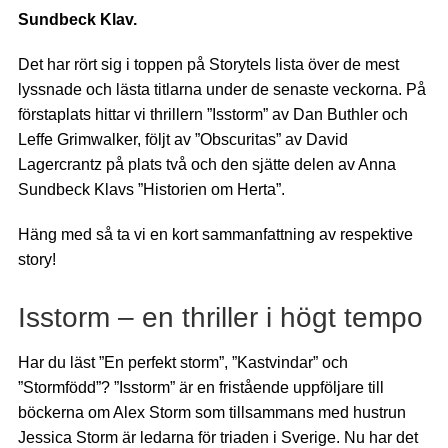
Sundbeck Klav.
Det har rört sig i toppen på Storytels lista över de mest
lyssnade och lästa titlarna under de senaste veckorna. På
förstaplats hittar vi thrillern ”Isstorm” av Dan Buthler och
Leffe Grimwalker, följt av ”Obscuritas” av David
Lagercrantz på plats två och den sjätte delen av Anna
Sundbeck Klavs ”Historien om Herta”.
Häng med så ta vi en kort sammanfattning av respektive
story!
Isstorm – en thriller i högt tempo
Har du läst ”En perfekt storm”, ”Kastvindar” och
”Stormfödd”? ”Isstorm” är en fristående uppföljare till
böckerna om Alex Storm som tillsammans med hustrun
Jessica Storm är ledarna för triaden i Sverige. Nu har det