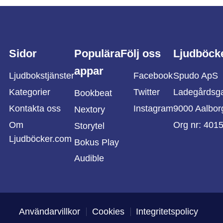
Sidor
Populära
Följ oss
Ljudböck
appar
Ljudbokstjänster
Facebook
Spudo ApS
Kategorier
Twitter
Ladegårdsg
Bookbeat
Kontakta oss
Instagram
9000 Aalbor
Nextory
Om
Org nr: 401
Storytel
Ljudböcker.com
Bokus Play
Audible
Användarvillkor
Cookies
Integritetspolicy