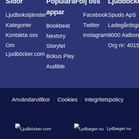
Sidor
Populära
Följ oss
Ljudböck
appar
Ljudbokstjänster
Facebook
Spudo ApS
Kategorier
Twitter
Ladegårdsg
Bookbeat
Kontakta oss
Instagram
9000 Aalbor
Nextory
Om
Org nr: 401
Storytel
Ljudböcker.com
Bokus Play
Audible
Användarvillkor
Cookies
Integritetspolicy
Lydbøger.nu