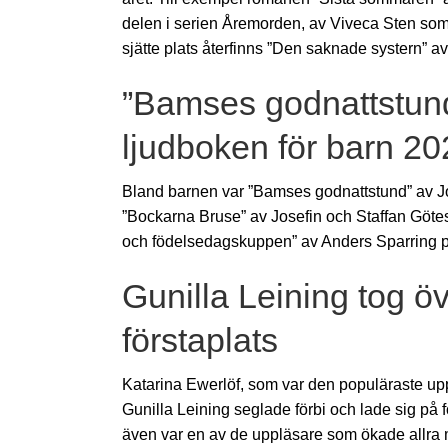
delen i serien Åremorden, av Viveca Sten som 
sjätte plats återfinns ”Den saknade systern” 
”Bamses godnattstund
ljudboken för barn 20
Bland barnen var ”Bamses godnattstund” av 
”Bockarna Bruse” av Josefin och Staffan Göte
och födelsedagskuppen” av Anders Sparring på
Gunilla Leining tog ö
förstaplats
Katarina Ewerlöf, som var den populäraste up
Gunilla Leining seglade förbi och lade sig på f
även var en av de uppläsare som ökade allra me