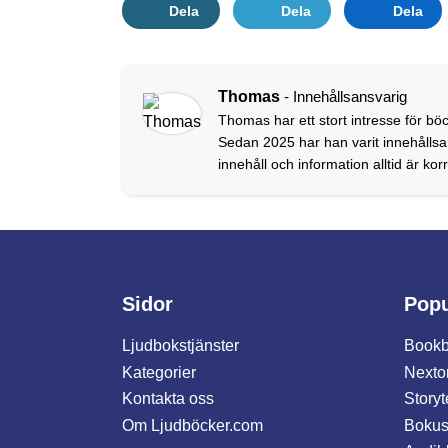
Dela
Dela
Dela
Thomas
- Innehållsansvarig
Thomas har ett stort intresse för böc
Sedan 2025 har han varit innehållsan
innehåll och information alltid är ko
Sidor
Popu
Ljudbokstjänster
Bookb
Kategorier
Nexto
Kontakta oss
Storyt
Om Ljudböcker.com
Bokus