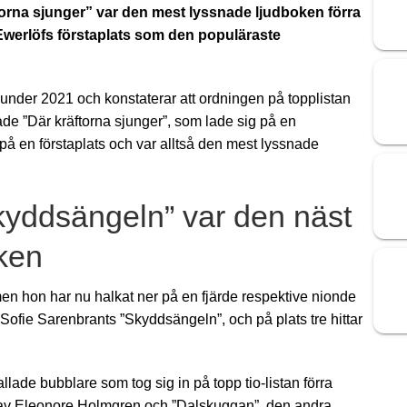
torna sjunger” var den mest lyssnade ljudboken förra
 Ewerlöfs förstaplats som den populäraste
under 2021 och konstaterar att ordningen på topplistan
de ”Där kräftorna sjunger”, som lade sig på en
på en förstaplats och var alltså den mest lyssnade
kyddsängeln” var den näst
ken
men hon har nu halkat ner på en fjärde respektive nionde
Sofie Sarenbrants ”Skyddsängeln”, och på plats tre hittar
lade bubblare som tog sig in på topp tio-listan förra
 av Eleonore Holmgren och ”Dalskuggan”, den andra