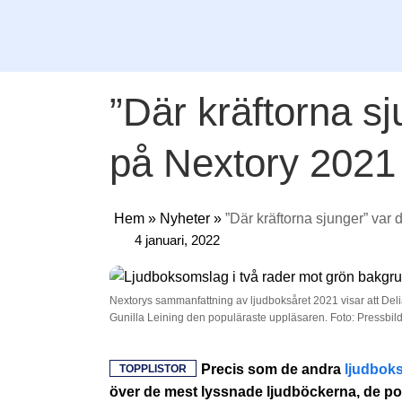
”Där kräftorna s
på Nextory 2021
Hem
»
Nyheter
»
”Där kräftorna sjunger” var
4 januari, 2022
Nextorys sammanfattning av ljudboksåret 2021 visar att Del
Gunilla Leining den populäraste uppläsaren. Foto: Pressbil
Precis som de andra
ljudbok
TOPPLISTOR
över de mest lyssnade ljudböckerna, de p