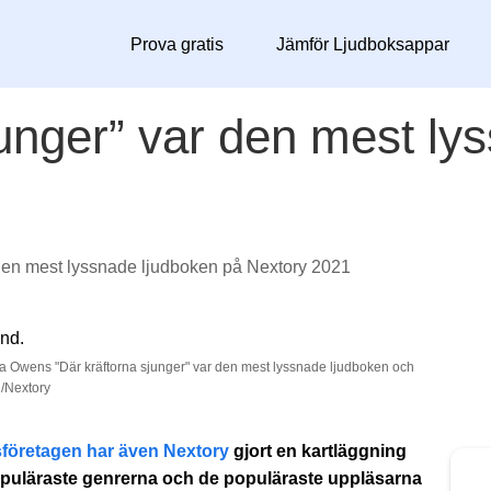
Prova gratis
Jämför Ljudboksappar
junger” var den mest ly
 den mest lyssnade ljudboken på Nextory 2021
ia Owens "Där kräftorna sjunger" var den mest lyssnade ljudboken och
d/Nextory
sföretagen har även Nextory
gjort en kartläggning
opuläraste genrerna och de populäraste uppläsarna