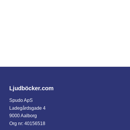
Ljudböcker.com
Spudo ApS
Ladegårdsgade 4
9000 Aalborg
Org nr: 40156518