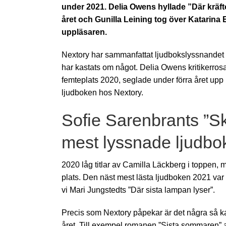
under 2021. Delia Owens hyllade ”Där kräf
året och Gunilla Leining tog över Katarina
uppläsaren.
Nextory har sammanfattat ljudbokslyssnandet 
har kastats om något. Delia Owens kritikerrosa
femteplats 2020, seglade under förra året upp 
ljudboken hos Nextory.
Sofie Sarenbrants ”S
mest lyssnade ljudbo
2020 låg titlar av Camilla Läckberg i toppen, 
plats. Den näst mest lästa ljudboken 2021 var 
vi Mari Jungstedts ”Där sista lampan lyser”.
Precis som Nextory påpekar är det några så kal
året. Till exempel romanen ”Sista sommaren”