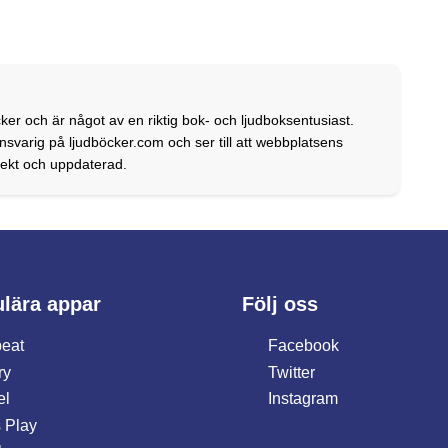
ker och är något av en riktig bok- och ljudboksentusiast.
svarig på ljudböcker.com och ser till att webbplatsens
rrekt och uppdaterad.
lära appar
Följ oss
eat
Facebook
ry
Twitter
el
Instagram
 Play