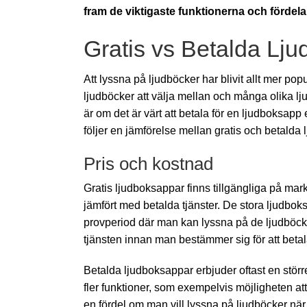
fram de viktigaste funktionerna och fördela
Gratis vs Betalda Lj
Att lyssna på ljudböcker har blivit allt mer pop
ljudböcker att välja mellan och många olika l
är om det är värt att betala för en ljudboksap
följer en jämförelse mellan gratis och betalda
Pris och kostnad
Gratis ljudboksappar finns tillgängliga på ma
jämfört med betalda tjänster. De stora ljudboks
provperiod där man kan lyssna på de ljudböcke
tjänsten innan man bestämmer sig för att betal
Betalda ljudboksappar erbjuder oftast en störr
fler funktioner, som exempelvis möjligheten att
en fördel om man vill lyssna på ljudböcker när ma