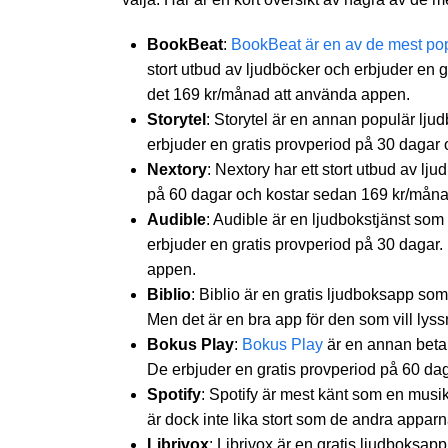
BookBeat
:
BookBeat är en av de mest po
stort utbud av ljudböcker och erbjuder en g
det 169 kr/månad att använda appen.
Storytel
: Storytel är en annan populär lju
erbjuder en gratis provperiod på 30 dagar
Nextory
: Nextory har ett stort utbud av l
på 60 dagar och kostar sedan 169 kr/måna
Audible
: Audible är en ljudbokstjänst som
erbjuder en gratis provperiod på 30 dagar.
appen.
Biblio
: Biblio är en gratis ljudboksapp so
Men det är en bra app för den som vill lys
Bokus Play
:
Bokus Play
är en annan betal
De erbjuder en gratis provperiod på 60 da
Spotify
: Spotify är mest känt som en musi
är dock inte lika stort som de andra apparn
Librivox
: Librivox är en gratis ljudboksa