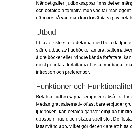
När det gäller ljudboksappar finns det en mängd
och betalda alternativ, men vad får man egentli
närmare på vad man kan förvänta sig av betalda
Utbud
Ett av de största fördelarna med betalda ljudbo
större utbud av ljudböcker än gratisalternative
äldre böcker eller mindre kända författare, ka
mest populära författarna. Detta innebär att 
intressen och preferenser.
Funktioner och Funktionalite
Betalda ljudboksappar erbjuder också fler funkt
Medan gratisalternativ oftast bara erbjuder g
ljudboken, kan betalda tjänster erbjuda funkt
uppspelningen, och skapa spellistor. De flest
lättanvänd app, vilket gör det enklare att hitta