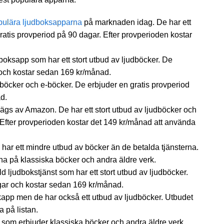
pulära ljudboksapparna
på marknaden idag. De har ett
ratis provperiod på 90 dagar. Efter provperioden kostar
dboksapp som har ett stort utbud av ljudböcker. De
 och kostar sedan 169 kr/månad.
judböcker och e-böcker. De erbjuder en gratis provperiod
d.
 ägs av Amazon. De har ett stort utbud av ljudböcker och
 Efter provperioden kostar det 149 kr/månad att använda
m har ett mindre utbud av böcker än de betalda tjänsterna.
sna på klassiska böcker och andra äldre verk.
d ljudbokstjänst som har ett stort utbud av ljudböcker.
gar och kostar sedan 169 kr/månad.
kapp men de har också ett utbud av ljudböcker. Utbudet
a på listan.
pp som erbjuder klassiska böcker och andra äldre verk