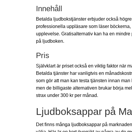
Innehåll
Betalda ljudbokstjänster erbjuder också högre k
professionella uppläsare som läser böckerna, 
upplevelse. Gratisalternativ kan ha en mindre 
på ljudboken.
Pris
Självklart är priset också en viktig faktor när
Betalda tjänster har vanligtvis en månadskost
som gör att man kan testa tjänsten innan man b
men de billigaste alternativen brukar börja me
strax under 300 kr per månad.
Ljudboksappar på M
Det finns många ljudboksappar på marknaden i
välja. Här är en kort översikt av några av de 