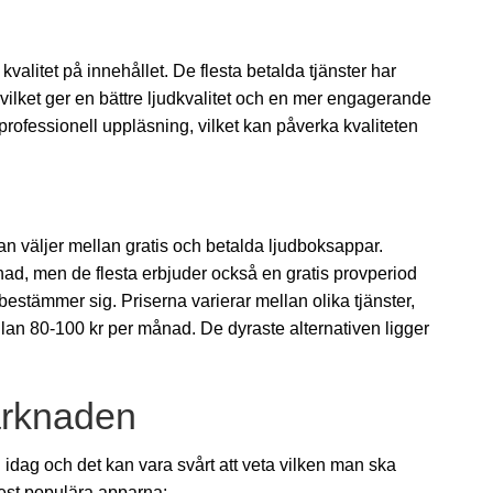
valitet på innehållet. De flesta betalda tjänster har
vilket ger en bättre ljudkvalitet och en mer engagerande
professionell uppläsning, vilket kan påverka kvaliteten
 man väljer mellan gratis och betalda ljudboksappar.
nad, men de flesta erbjuder också en gratis provperiod
estämmer sig. Priserna varierar mellan olika tjänster,
llan 80-100 kr per månad. De dyraste alternativen ligger
arknaden
dag och det kan vara svårt att veta vilken man ska
mest populära apparna: