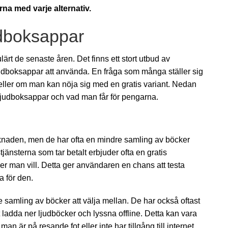
rna med varje alternativ.
udboksappar
ulärt de senaste åren. Det finns ett stort utbud av
judboksappar att använda. En fråga som många ställer sig
p eller om man kan nöja sig med en gratis variant. Nedan
 ljudboksappar och vad man får för pengarna.
rknaden, men de har ofta en mindre samling av böcker
tjänsterna som tar betalt erbjuder ofta en gratis
r man vill. Detta ger användaren en chans att testa
a för den.
e samling av böcker att välja mellan. De har också oftast
 ladda ner ljudböcker och lyssna offline. Detta kan vara
n är på resande fot eller inte har tillgång till internet.