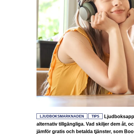
Ljudboksappar
LJUDBOKSMARKNADEN
TIPS
alternativ tillgängliga. Vad skiljer dem åt,
jämför gratis och betalda tjänster, som Boo