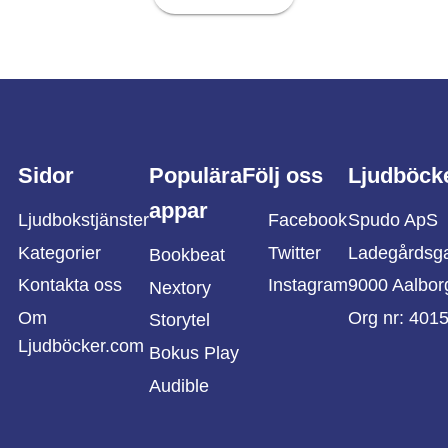
Sidor
Populära
Följ oss
Ljudböck
appar
Ljudbokstjänster
Facebook
Spudo ApS
Kategorier
Twitter
Ladegårdsg
Bookbeat
Kontakta oss
Instagram
9000 Aalbor
Nextory
Om
Org nr: 401
Storytel
Ljudböcker.com
Bokus Play
Audible