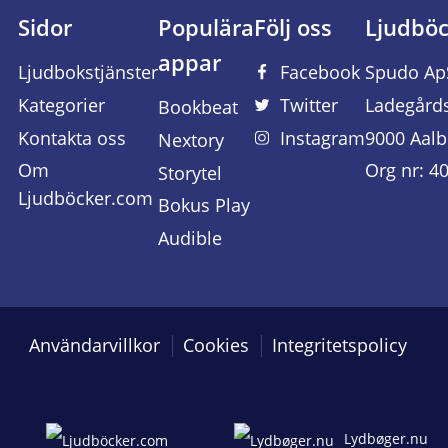
Sidor
Populära
Följ oss
Ljudbö
appar
Ljudbokstjänster
Facebook
Spudo Ap
Kategorier
Twitter
Ladegård
Bookbeat
Kontakta oss
Instagram
9000 Aalb
Nextory
Om
Org nr: 4
Storytel
Ljudböcker.com
Bokus Play
Audible
Användarvillkor
Cookies
Integritetspolicy
Lydbøger.nu