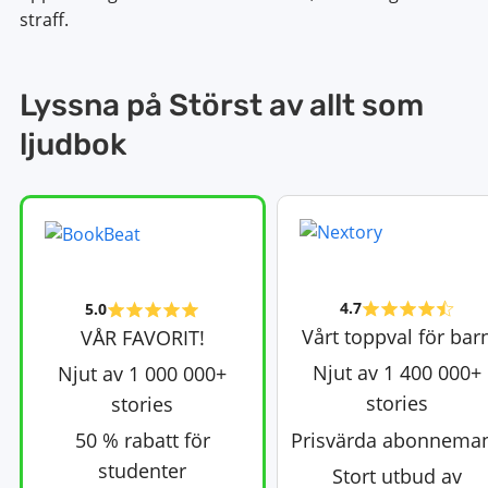
straff.
Lyssna på Störst av allt som
ljudbok
4.7
5.0
Vårt toppval för bar
VÅR FAVORIT!
Njut av 1 400 000+
Njut av 1 000 000+
stories
stories
50 % rabatt för
Prisvärda abonnema
studenter
Stort utbud av