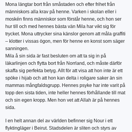
Mona längtar bort från småstaden och efter frihet från
människors alla krav på henne. Varken i skolan eller i
moskén finns människor som förstår henne, och hon ser
hur till och med hennes bästa vän Mila har vikt sig för
trycket. Mona uttrycker sina känslor genom att måla graffiti
– klotter i vissas ögon, men för henne en konst som säger
sanningen.
Mila å sin sida är fast besluten om att ta sig in på
läkarlinjen och flytta bort från Norrland, och måste därför
skaffa sig perfekta betyg. Allt för att visa att hon inte är ett
spöke i hijab och att hon kan delta i roligare saker än sin
mammas mångfaldsgrupp. Hennes psyke har inte varit på
topp den sista tiden, inte heller hennes förhållande till mat
och sin egen kropp. Men hon vet att Allah är på hennes
sida.
I en helt annan del av världen befinner sig Nour i ett
flyktingläger i Beirut. Stadsdelen är sliten och styrs av