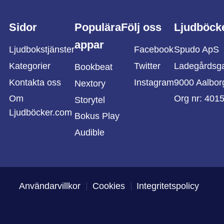
Sidor
Populära
Följ oss
Ljudböck
appar
Ljudbokstjänster
Facebook
Spudo ApS
Kategorier
Twitter
Ladegårdsg
Bookbeat
Kontakta oss
Instagram
9000 Aalbor
Nextory
Om
Org nr: 401
Storytel
Ljudböcker.com
Bokus Play
Audible
Användarvillkor
Cookies
Integritetspolicy