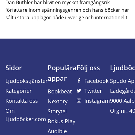
Dan Buthler har blivit en mycket framgångsrik
författare inom spänningsgenren och hans böcker har
sålt i stora upplagor både i Sverige och internationellt.
Sidor
Populära
Följ oss
Ljudbö
appar
Ljudbokstjänster
Facebook
Spudo Ap
Kategorier
Twitter
Ladegård
Bookbeat
Kontakta oss
Instagram
9000 Aalb
Nextory
Om
Org nr: 4
Storytel
Ljudböcker.com
Bokus Play
Audible