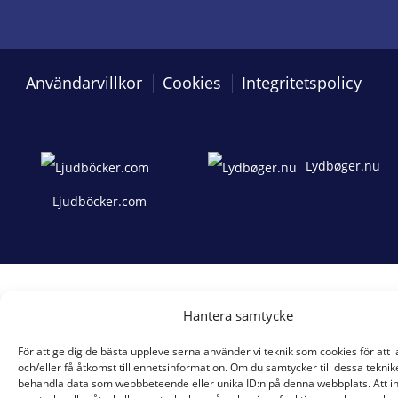
Användarvillkor
Cookies
Integritetspolicy
Lydbøger.nu
Ljudböcker.com
Hantera samtycke
För att ge dig de bästa upplevelserna använder vi teknik som cookies för att 
och/eller få åtkomst till enhetsinformation. Om du samtycker till dessa teknik
behandla data som webbbeteende eller unika ID:n på denna webbplats. Att i