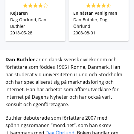
Kejsaren
En nästan vanlig man
Dag Öhrlund, Dan
Dan Buthler, Dag
Buthler
Öhrlund
2018-05-28
2008-08-01
Dan Buthler
är en dansk-svensk civilekonom och
författare som föddes 1965 i Rønne, Danmark. Han
har studerat vid universiteten i Lund och Stockholm
och har specialiserat sig på marknadsföring och
internet. Han har arbetat som affärsutvecklare för
internet på Dagens Nyheter och har också varit
konsult och egenföretagare.
Buthler debuterade som författare 2007 med
spänningsromanen ”mord.net”, som han skrev
tillsammans med
Dag Öhrlund
. Boken handlar om