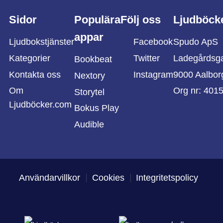
Sidor
Populära
Följ oss
Ljudböck
appar
Ljudbokstjänster
Facebook
Spudo ApS
Kategorier
Twitter
Ladegårdsg
Bookbeat
Kontakta oss
Instagram
9000 Aalbor
Nextory
Om
Org nr: 401
Storytel
Ljudböcker.com
Bokus Play
Audible
Användarvillkor
Cookies
Integritetspolicy