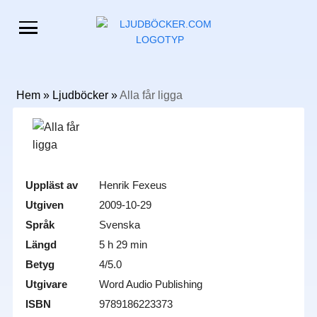
Hem
»
Ljudböcker
»
Alla får ligga
Uppläst av
Henrik Fexeus
Utgiven
2009-10-29
Språk
Svenska
Längd
5 h 29 min
Betyg
4/5.0
Utgivare
Word Audio Publishing
ISBN
9789186223373