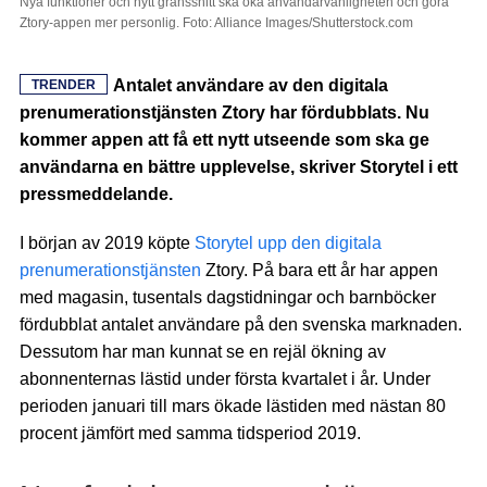
Nya funktioner och nytt gränssnitt ska öka användarvänligheten och göra
Ztory-appen mer personlig. Foto: Alliance Images/Shutterstock.com
Antalet användare av den digitala
TRENDER
prenumerationstjänsten Ztory har fördubblats. Nu
kommer appen att få ett nytt utseende som ska ge
användarna en bättre upplevelse, skriver Storytel i ett
pressmeddelande.
I början av 2019 köpte
Storytel upp den digitala
prenumerationstjänsten
Ztory. På bara ett år har appen
med magasin, tusentals dagstidningar och barnböcker
fördubblat antalet användare på den svenska marknaden.
Dessutom har man kunnat se en rejäl ökning av
abonnenternas lästid under första kvartalet i år. Under
perioden januari till mars ökade lästiden med nästan 80
procent jämfört med samma tidsperiod 2019.