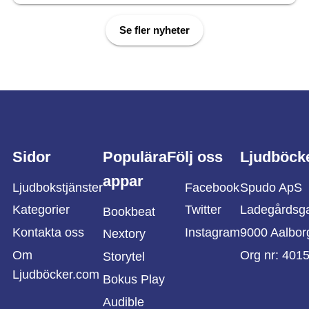
Se fler nyheter
Sidor
Populära
Följ oss
Ljudböck
appar
Ljudbokstjänster
Facebook
Spudo ApS
Kategorier
Twitter
Ladegårdsg
Bookbeat
Kontakta oss
Instagram
9000 Aalbor
Nextory
Om
Org nr: 401
Storytel
Ljudböcker.com
Bokus Play
Audible