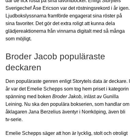
där de fick rösta på sina favoritböcker. Enligt Storytels
Sverigechef Åse Ericson var det röstningsrekord i år igen.
Ljudbokslyssnarna framförde engagerat sina röster på
sina favoriter. Det gör det extra roligt att kunna dela
glädjereaktionerna från vinnarna digitalt med så många
som möjligt.
Broder Jacob populäraste
deckaren
Den populäraste genren enligt Storytels data är deckare. I
år var det Emelie Schepps som tog hem priset i kategorin
spänning med boken
Broder Jakob
, inläst av Gunilla
Leining. Nu ska den populära bokserien, som handlar om
åklagaren Jana Berzelius äventyr i Norrköping, även bli
tv-serie.
Emelie Schepps säger att hon är lycklig, stolt och otroligt