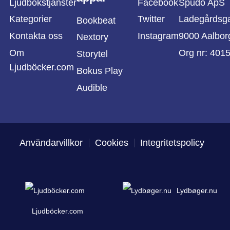
Ljudbokstjänster
Facebook
Spudo ApS
Kategorier
Twitter
Ladegårdsg
Bookbeat
Kontakta oss
Instagram
9000 Aalbor
Nextory
Om
Org nr: 401
Storytel
Ljudböcker.com
Bokus Play
Audible
Användarvillkor
Cookies
Integritetspolicy
Lydbøger.nu
Ljudböcker.com